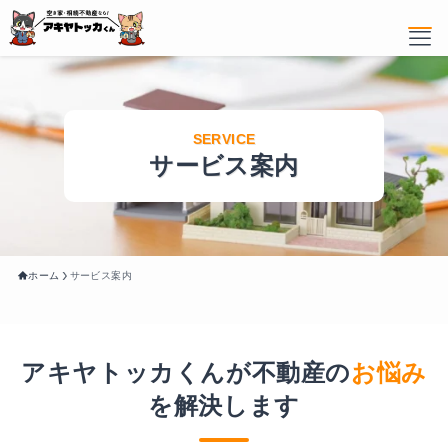
ホーム
サービス案内
サービス内容
売りたい
買いたい
ホーム
サービス案内
リノベーション
物件情報
アキヤトッカくんが不動産の
お悩み
を解決します
選ばれている理由
お客様の声